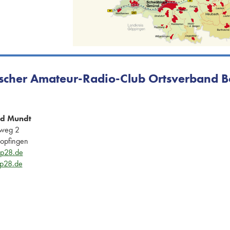
scher Amateur-Radio-Club Ortsverband B
ed Mundt
lweg 2
opfingen
p28.de
p28.de