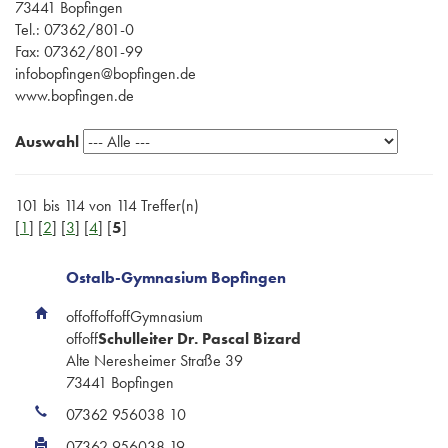
73441 Bopfingen
Tel.: 07362/801-0
Fax: 07362/801-99
infobopfingen@bopfingen.de
www.bopfingen.de
Auswahl
101 bis 114 von 114 Treffer(n)
[
1
] [
2
] [
3
] [
4
] [
5
]
Ostalb-Gymnasium Bopfingen
offoffoffoffGymnasium
offoff
Schulleiter Dr. Pascal Bizard
Alte Neresheimer Straße 39
73441 Bopfingen
07362 956038 10
07362 956038 19