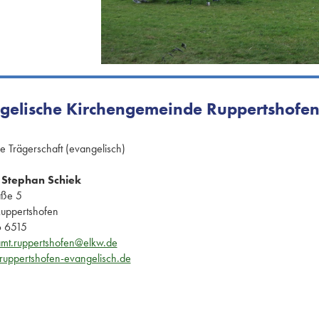
gelische Kirchengemeinde Ruppertshofe
he Trägerschaft (evangelisch)
 Stephan Schiek
aße 5
uppertshofen
 6515
amt.ruppertshofen@elkw.de
uppertshofen-evangelisch.de