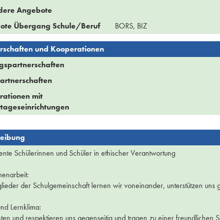
dere Angebote
ote Übergang Schule/Beruf
BORS, BIZ
rschaften und Kooperationen
gspartnerschaften
artnerschaften
ationen mit
tageseinrichtungen
reibung
nte Schülerinnen und Schüler in ethischer Verantwortung
enarbeit:
glieder der Schulgemeinschaft lernen wir voneinander, unterstützen uns g
und Lernklima:
ten und respektieren uns gegenseitig und tragen zu einer freundlichen 