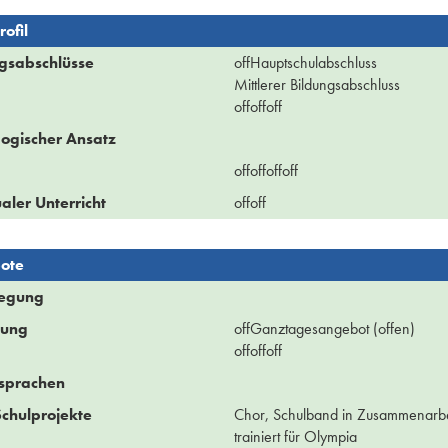
ofil
gsabschlüsse
offHauptschulabschluss
Mittlerer Bildungsabschluss
offoffoff
ogischer Ansatz
offoffoffoff
ualer Unterricht
offoff
ote
legung
uung
offGanztagesangebot (offen)
offoffoff
sprachen
chulprojekte
Chor, Schulband in Zusammenarb
trainiert für Olympia