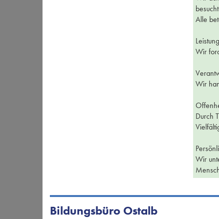
besucht
Alle be
Leistung
Wir for
Verantw
Wir han
Offenhe
Durch T
Vielfäl
Persönli
Wir unt
Mensch
Bildungsbüro Ostalb