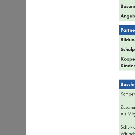
Beson
Angeb
Partne
Bildun
Schulp
Kooper
Kinder
Besch
Kompete
Zusamm
Als Mit
Schul- 
Wir ach