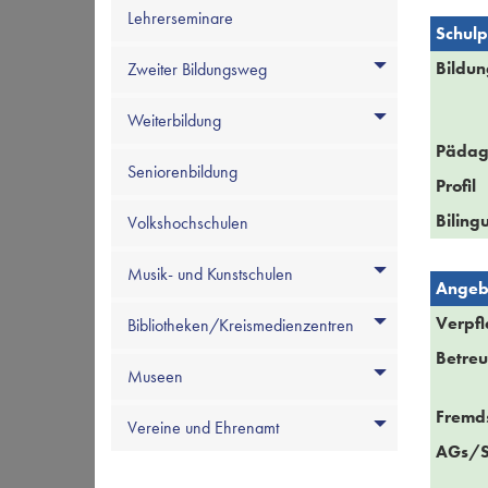
Lehrerseminare
Schulpr
Bildun
Zweiter Bildungsweg
Weiterbildung
Pädag
Seniorenbildung
Profil
Biling
Volkshochschulen
Musik- und Kunstschulen
Angeb
Verpf
Bibliotheken/Kreismedienzentren
Betre
Museen
Fremd
Vereine und Ehrenamt
AGs/S