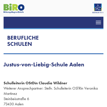
Toggl
navig
BERUFLICHE
SCHULEN
Justus-von-Liebig-Schule Aalen
Schulleiterin OStDìn Claudia Wildner
Weiterer Ansprechpartner: Stellv. Schulleiterin OSTRìn Veronika
Martinez
Steinbeisstraße 6
73430 Aalen