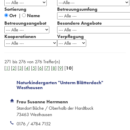
Sortierung
Betreuungsumfang
Ort
|
Name
Betreuungsangebot
Besondere Angebote
Kooperationen
Verpflegung
271 bis 276 von 276 Treffer(n)
[
1
] [
2
] [
3
] [
4
] [
5
] [
6
] [
7
] [
8
] [
9
] [
10
]
Naturkindergarten "Unterm Blätterdach"
Westhausen
Frau Susanne Herrmann
Standort Bäche / Oberhalb der Hardtbuck
73463 Westhausen
0176 / 4784 7152