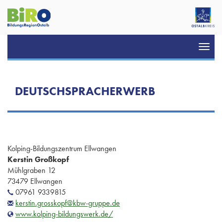
Toggl
navig
DEUTSCHSPRACHERWERB
Kolping-Bildungszentrum Ellwangen
Kerstin Großkopf
Mühlgraben 12
73479 Ellwangen
07961 9339815
kerstin.grosskopf@kbw-gruppe.de
www.kolping-bildungswerk.de/