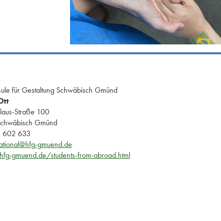
ule für Gestaltung Schwäbisch Gmünd
tt
laus-Straße 100
Schwäbisch Gmünd
 602 633
national@hfg-gmuend.de
fg-gmuend.de/students-from-abroad.html