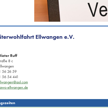
iterwohlfahrt Ellwangen e.V.
ieter Ruff
traße 8 c
llwangen
 56 26 59
 56 54 441
llwangen@aol.com
awo-ellwangen.de
gszeiten