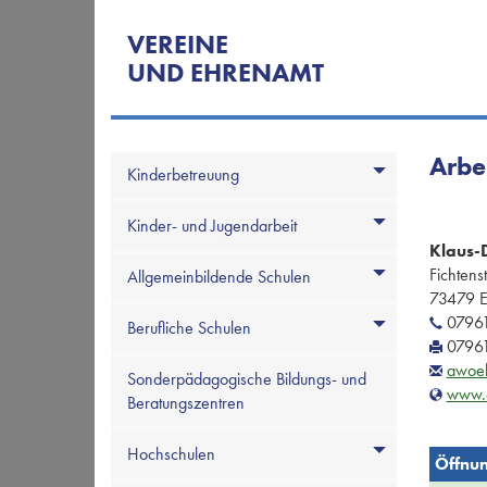
VEREINE
UND EHRENAMT
Arbe
Kinderbetreuung
Kinder- und Jugendarbeit
Klaus-D
Fichtens
Allgemeinbildende Schulen
73479 E
07961
Berufliche Schulen
07961
awoe
Sonderpädagogische Bildungs- und
www.
Beratungszentren
Hochschulen
Öffnun