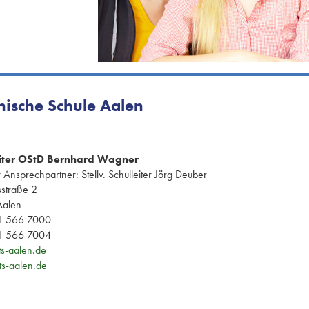
nische Schule Aalen
eiter OStD Bernhard Wagner
 Ansprechpartner: Stellv. Schulleiter Jörg Deuber
sstraße 2
alen
 566 7000
 566 7004
ts-aalen.de
s-aalen.de