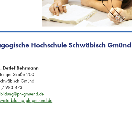
gogische Hochschule Schwäbisch Gmünd
r. Detlef Behrmann
tringer Straße 200
Schwäbisch Gmünd
 / 983-473
rbildung@ph-gmuend.de
eiterbildung-ph-gmuend.de