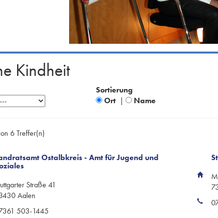
he Kindheit
Sortierung
Ort
|
Name
von 6 Treffer(n)
andratsamt Ostalbkreis - Amt für Jugend und
S
oziales
Ma
tuttgarter Straße 41
7
3430 Aalen
0
7361 503-1445