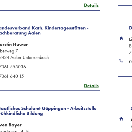
Details
andesverband Kath. Kindertagesstätten -
D
achberatung Aalen
L
erstin Huwer
B
iberweg 7
7
3434 Aalen-Unterrombach
0
7361 555036
7361 640 15
Details
taatliches Schulamt Göppingen - Arbeitsstelle
rühkindliche Bildung
ven Bayer
urgstrasse 14-16