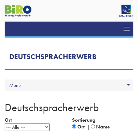
Toggl
navig
DEUTSCHSPRACHERWERB
Menü
Deutschspracherwerb
Ort
Sortierung
Ort
|
Name