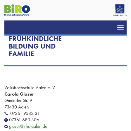
Toggl
navig
FRÜHKINDLICHE
BILDUNG UND
FAMILIE
Volkshochschule Aalen e. V.
Carola Glaser
Gmünder Str. 9
73430 Aalen
07361 9583 31
07361 680 306
glaser@vhs-aalen.de