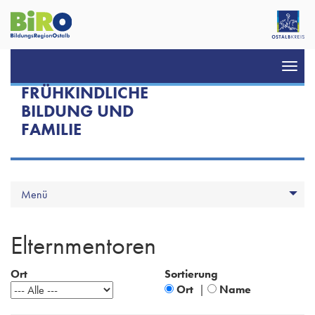
Toggl
navig
FRÜHKINDLICHE
BILDUNG UND
FAMILIE
Menü
Elternmentoren
Ort
Sortierung
Ort
|
Name