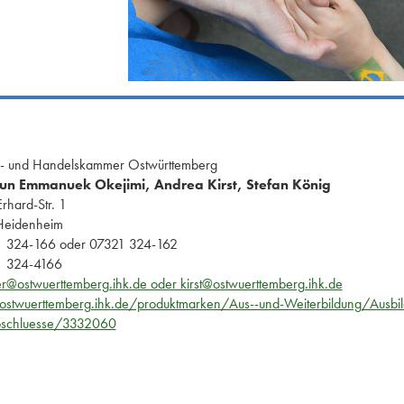
ie- und Handelskammer Ostwürttemberg
un Emmanuek Okejimi, Andrea Kirst, Stefan König
rhard-Str. 1
Heidenheim
 324-166 oder 07321 324-162
 324-4166
er@ostwuerttemberg.ihk.de oder kirst@ostwuerttemberg.ihk.de
stwuerttemberg.ihk.de/produktmarken/Aus--und-Weiterbildung/Ausbi
bschluesse/3332060