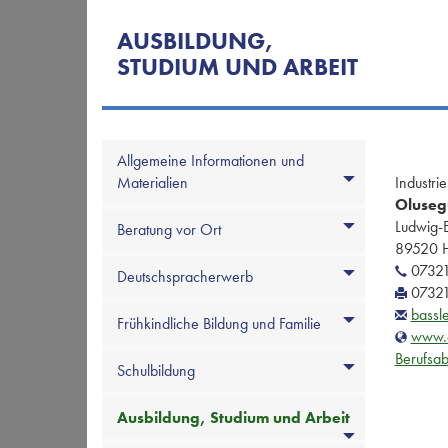
AUSBILDUNG,
STUDIUM UND ARBEIT
Allgemeine Informationen und
Materialien
Industr
Oluseg
Ludwig-E
Beratung vor Ort
89520 
07321
Deutschspracherwerb
07321
bassl
Frühkindliche Bildung und Familie
www.o
Berufsa
Schulbildung
Ausbildung, Studium und Arbeit