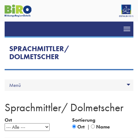
Toggl
navig
SPRACHMITTLER/
DOLMETSCHER
Menü
Sprachmittler/ Dolmetscher
Ort
Sortierung
Ort
|
Name